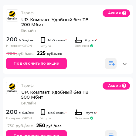
Тариф
Акция
UP. Компакт. Удобный без ТВ
200 Мбит
Билайн
200
Моб. связь
*
Роутер
*
Интернет GPON
Включен
Услуги
225
700
Подключить по акции
Тариф
Акция
UP. Компакт. Удобный без ТВ
500 Мбит
Билайн
200
Моб. связь
*
Роутер
*
Интернет GPON
Включен
Услуги
250
750
Подключить по акции