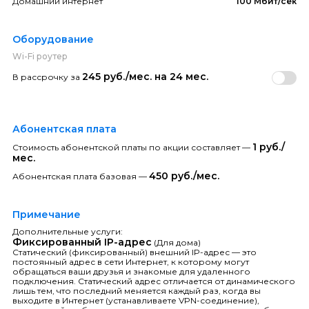
Домашний интернет
100 Мбит/сек
Оборудование
Wi-Fi роутер
245 руб./мес. на 24 мес.
В рассрочку за
Абонентская плата
1 руб./
Стоимость абонентской платы по акции составляет —
мес.
450 руб./мес.
Абонентская плата базовая —
Примечание
Дополнительные услуги:
Фиксированный IP-адрес
(Для дома)
Статический (фиксированный) внешний IP-адрес — это
постоянный адрес в сети Интернет, к которому могут
обращаться ваши друзья и знакомые для удаленного
подключения. Статический адрес отличается от динамического
лишь тем, что последний меняется каждый раз, когда вы
выходите в Интернет (устанавливаете VPN-соединение),