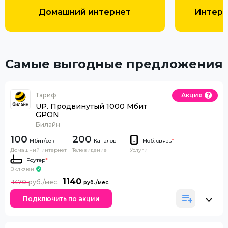
Домашний интернет
Интерн
Самые выгодные предложения
Тариф
Акция
UP. Продвинутый 1000 Мбит
GPON
Билайн
100
200
Каналов
Моб. связь
*
Домашний интернет
Телевидение
Услуги
Роутер
*
Включен
1140
1470
Подключить по акции