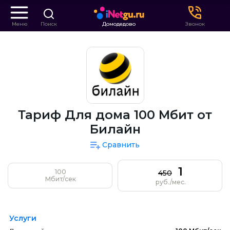
Меню
Поиск
Домодедово
Звонок
Тариф Для дома 100 Мбит от
Билайн
Сравнить
1
100
450
Мбит/сек
руб./мес.
Услуги