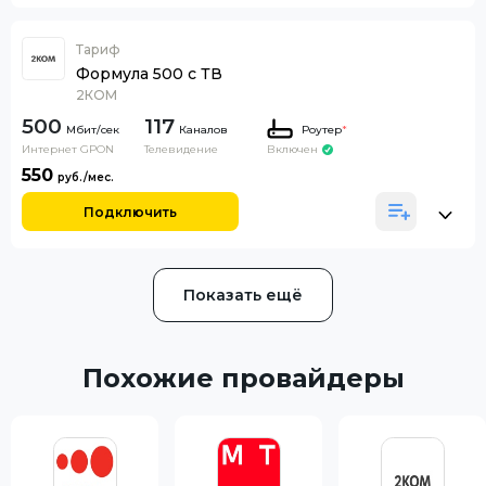
Тариф
Формула 500 c ТВ
2КОМ
500
117
Каналов
Роутер
*
Интернет GPON
Телевидение
Включен
550
Подключить
Показать ещё
Похожие провайдеры