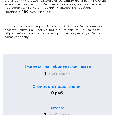
статический же будет закреплен за вашим логином и не будет
меняться при выходе в Интернет. Никаких дополнительных
настроек услуга «Статический IP- адрес» не требует.
180
Подписка:
руб (Аренда)
Чтобы подключить тариф Для дома 100 Мбит Вам достаточно
просто нажать на кнопку "Подключить тариф" или заказать
обратный звонок. Наш оператор проконсультирует Вас и
оставит заявку.
Ежемесячная абонентская плата
1
руб./мес.
Стоимость подключения
0 руб.
Итого: