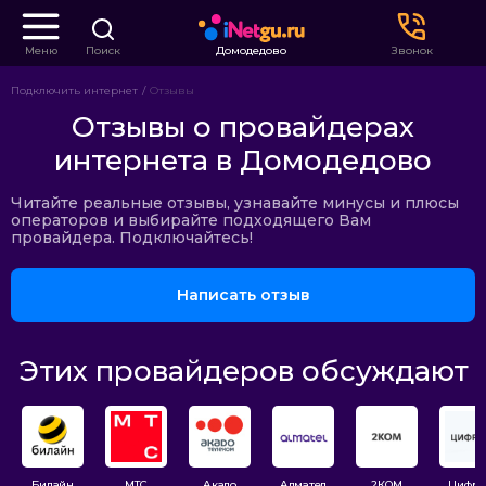
Меню
Поиск
Домодедово
Звонок
Подключить интернет
Отзывы
Отзывы о провайдерах
интернета в Домодедово
Читайте реальные отзывы, узнавайте минусы и плюсы
операторов и выбирайте подходящего Вам
провайдера. Подключайтесь!
Написать отзыв
Этих провайдеров обсуждают
Билайн
МТС
Акадо
Алмател
2КОМ
Цифра 