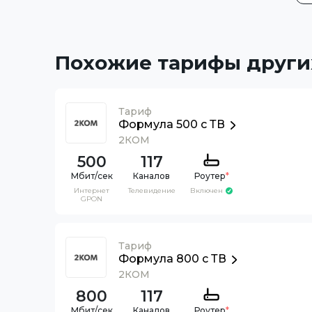
Похожие тарифы други
Тариф
Формула 500 c ТВ
2КОМ
500
117
Каналов
Роутер
*
Интернет
Телевидение
Включен
GPON
Тариф
Формула 800 c ТВ
2КОМ
800
117
Каналов
Роутер
*