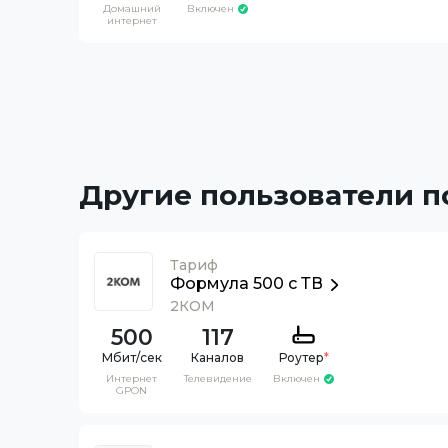
Домашний
Включен
интернет
Другие пользователи 
Тариф
Формула 500 c ТВ
2КОМ
500
117
Каналов
Роутер
*
Интернет
Телевидение
Включен
GPON