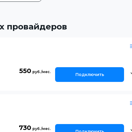
х провайдеров
550
Подключить
730
Подключить