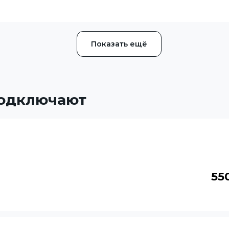
Показать ещё
подключают
55