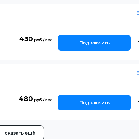
430
Подключить
480
Подключить
Показать ещё