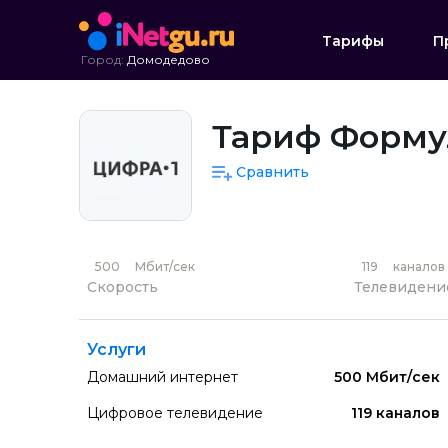
Тарифы
П
Город:
Домодедово
Тариф Формул
Сравнить
500
Мбит/сек
119
каналов
Скорость
Телевидени
Услуги
Домашний интернет
500 Мбит/сек
Цифровое телевидение
119 каналов