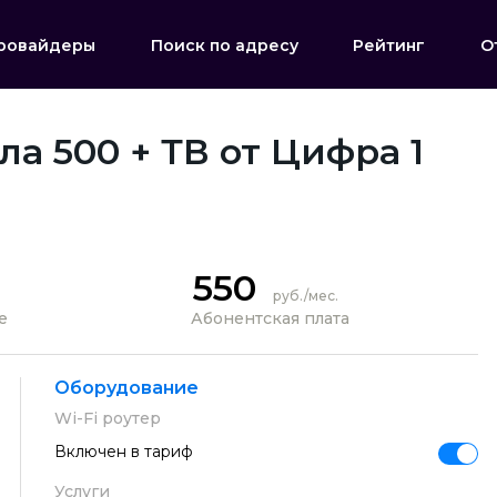
ровайдеры
Поиск по адресу
Рейтинг
О
а 500 + ТВ от Цифра 1
550
руб./мес.
е
Абонентская плата
Оборудование
Wi-Fi роутер
Включен в тариф
Услуги